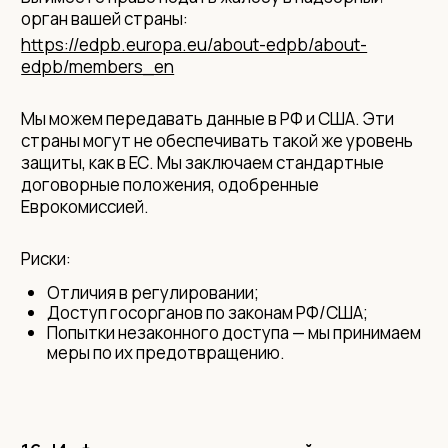
орган вашей страны:
https://edpb.europa.eu/about-edpb/about-
edpb/members_en
Мы можем передавать данные в РФ и США. Эти
страны могут не обеспечивать такой же уровень
защиты, как в ЕС. Мы заключаем стандартные
договорные положения, одобренные
Еврокомиссией.
Риски:
Отличия в регулировании;
Доступ госорганов по законам РФ/США;
Попытки незаконного доступа — мы принимаем
меры по их предотвращению.